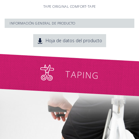
TAPE ORIGINAL COMFORT-TAPE
INFORMACIÓN GENERAL DE PRODUCTO
97% Algodón, 3% Elastano
Adhesivo acrílico hipoalergénico
Hoja de datos del producto
Características similares a la piel
Movilidad total por elasticidad longitudinal de hasta 140%
Excelente agarre con contacto al agua
Transpirable y resistente al agua
Libre de medicamentos
TAPING
Duración hasta 5 días
Disponible en 9 colores atractivos