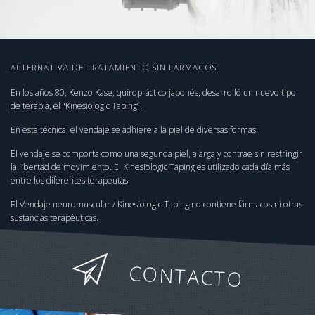
ALTERNATIVA DE TRATAMIENTO SIN FÁRMACOS.
En los años 80, Kenzo Kase, quiropráctico japonés, desarrolló un nuevo tipo
de terapia, el “Kinesiologic Taping”.
En esta técnica, el vendaje se adhiere a la piel de diversas formas.
El vendaje se comporta como una segunda piel, alarga y contrae sin restringir
la libertad de movimiento. El Kinesiologic Taping es utilizado cada día más
entre los diferentes terapeutas.
El Vendaje neuromuscular / Kinesiologic Taping no contiene fármacos ni otras
sustancias terapéuticas.
CONTACTO