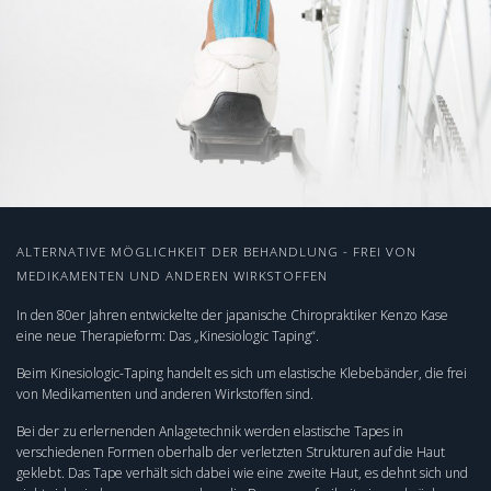
ALTERNATIVE MÖGLICHKEIT DER BEHANDLUNG - FREI VON
MEDIKAMENTEN UND ANDEREN WIRKSTOFFEN
In den 80er Jahren entwickelte der japanische Chiropraktiker Kenzo Kase
eine neue Therapieform: Das „Kinesiologic Taping“.
Beim Kinesiologic-Taping handelt es sich um elastische Klebebänder, die frei
von Medikamenten und anderen Wirkstoffen sind.
Bei der zu erlernenden Anlagetechnik werden elastische Tapes in
verschiedenen Formen oberhalb der verletzten Strukturen auf die Haut
geklebt. Das Tape verhält sich dabei wie eine zweite Haut, es dehnt sich und