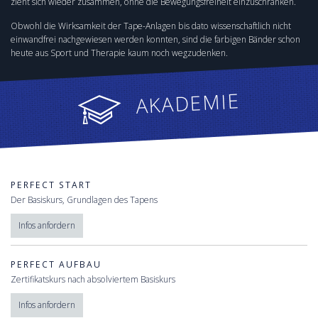
zieht sich wieder zusammen, ohne die Bewegungsfreiheit einzuschränken.
Obwohl die Wirksamkeit der Tape-Anlagen bis dato wissenschaftlich nicht
einwandfrei nachgewiesen werden konnten, sind die farbigen Bänder schon
heute aus Sport und Therapie kaum noch wegzudenken.
AKADEMIE
PERFECT START
Der Basiskurs, Grundlagen des Tapens
Infos anfordern
PERFECT AUFBAU
Zertifikatskurs nach absolviertem Basiskurs
Infos anfordern