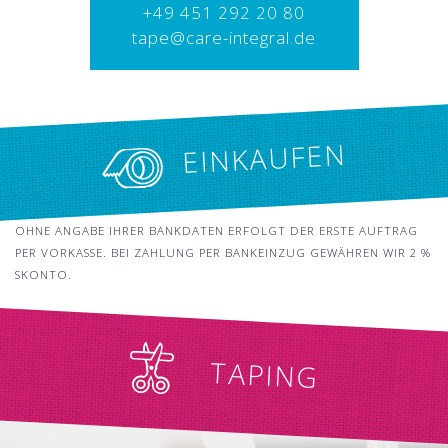
+49 451 292 20 80
tape@care-integral.de
EINKAUFEN
OHNE ANGABE IHRER BANKDATEN ERFOLGT DER ERSTE AUFTRAG
PER VORKASSE. BEI ZAHLUNG PER BANKEINZUG GEWÄHREN WIR 2 %
SKONTO.
TAPING