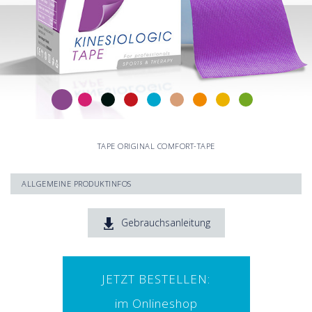
TAPE ORIGINAL COMFORT-TAPE
ALLGEMEINE PRODUKTINFOS
97% Baumwolle, 3% Elasthan
Hautfreundlichen Acrylatkleber (wellenförmig aufgetragen)
Gebrauchsanleitung
Stärke und Gewicht sind der menschlichen Haut nachempfunden
Volle Beweglichkeit durch eine Dehnfähigkeit von bis zu 140%
Hervorragende Hafteigenschaften bei Wasserkontakt
Atmungsaktiv und wasserbeständig
JETZT BESTELLEN:
Frei von Medikamenten und anderen Wirkstoffen
Tragedauer bis zu 5 Tage
im Onlineshop
In 9 attraktiven Farben erhältlich