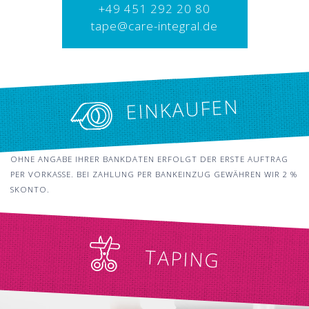
+49 451 292 20 80
tape@care-integral.de
EINKAUFEN
OHNE ANGABE IHRER BANKDATEN ERFOLGT DER ERSTE AUFTRAG
PER VORKASSE. BEI ZAHLUNG PER BANKEINZUG GEWÄHREN WIR 2 %
SKONTO.
TAPING