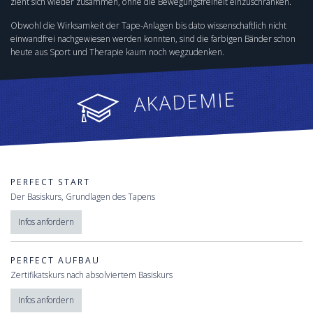
zieht sich wieder zusammen, ohne die Bewegungsfreiheit einzuschränken.
Obwohl die Wirksamkeit der Tape-Anlagen bis dato wissenschaftlich nicht
einwandfrei nachgewiesen werden konnten, sind die farbigen Bänder schon
heute aus Sport und Therapie kaum noch wegzudenken.
AKADEMIE
PERFECT START
Der Basiskurs, Grundlagen des Tapens
Infos anfordern
PERFECT AUFBAU
Zertifikatskurs nach absolviertem Basiskurs
Infos anfordern