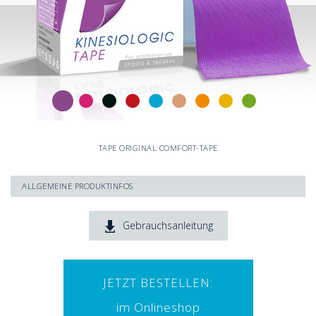
TAPE ORIGINAL COMFORT-TAPE
ALLGEMEINE PRODUKTINFOS
97% Baumwolle, 3% Elasthan
Hautfreundlichen Acrylatkleber (wellenförmig aufgetragen)
Gebrauchsanleitung
Stärke und Gewicht sind der menschlichen Haut nachempfunden
Volle Beweglichkeit durch eine Dehnfähigkeit von bis zu 140%
Hervorragende Hafteigenschaften bei Wasserkontakt
Atmungsaktiv und wasserbeständig
JETZT BESTELLEN:
Frei von Medikamenten und anderen Wirkstoffen
Tragedauer bis zu 5 Tage
im Onlineshop
In 9 attraktiven Farben erhältlich