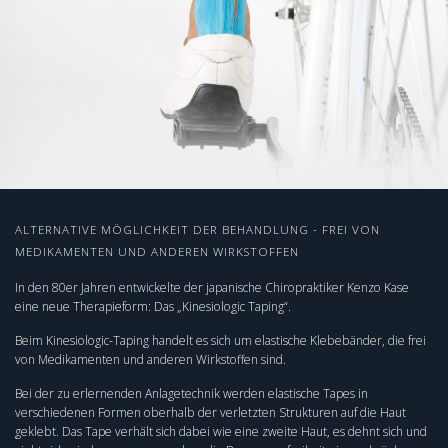
ALTERNATIVE MÖGLICHKEIT DER BEHANDLUNG - FREI VON
MEDIKAMENTEN UND ANDEREN WIRKSTOFFEN
In den 80er Jahren entwickelte der japanische Chiropraktiker Kenzo Kase
eine neue Therapieform: Das „Kinesiologic Taping“.
Beim Kinesiologic-Taping handelt es sich um elastische Klebebänder, die frei
von Medikamenten und anderen Wirkstoffen sind.
Bei der zu erlernenden Anlagetechnik werden elastische Tapes in
verschiedenen Formen oberhalb der verletzten Strukturen auf die Haut
geklebt. Das Tape verhält sich dabei wie eine zweite Haut, es dehnt sich und